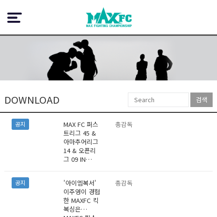
DOWNLOAD
검색
MAX FC 퍼스
총감독
공지
트리그 45 &
아마추어리그
14 & 오픈리
그 09 IN…
'아이엠복서'
총감독
공지
이주영이 경험
한 MAXFC 킥
복싱은…