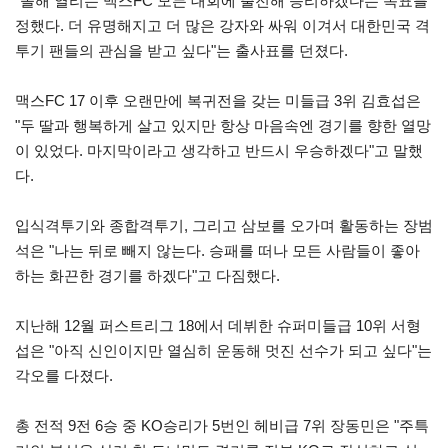
"올해 열리는 맥스FC 모든 대회에 출전해 승리하겠다는 목표를
정했다. 더 유명해지고 더 많은 강자와 싸워 이겨서 대한민국 격
투기 팬들의 관심을 받고 싶다"는 출사표를 던졌다.
맥스FC 17 이후 오랜만에 복귀전을 갖는 미들급 3위 김효섭은
"두 딸과 행복하게 살고 있지만 항상 마음속엔 경기를 향한 열망
이 있었다. 마지막이라고 생각하고 반드시 우승하겠다"고 말했
다.
입식격투기와 종합격투기, 그리고 삼보를 오가며 활동하는 장범
석은 "나는 뒤로 빼지 않는다. 승패를 떠나 모든 사람들이 좋아
하는 화끈한 경기를 하겠다"고 다짐했다.
지난해 12월 퍼스트리그 18에서 데뷔한 슈퍼미들급 10위 서형
섭은 "아직 신인이지만 열심히 운동해 멋진 선수가 되고 싶다"는
각오를 다졌다.
총 전적 9전 6승 중 KO승리가 5번인 헤비급 7위 장동민은 "주특