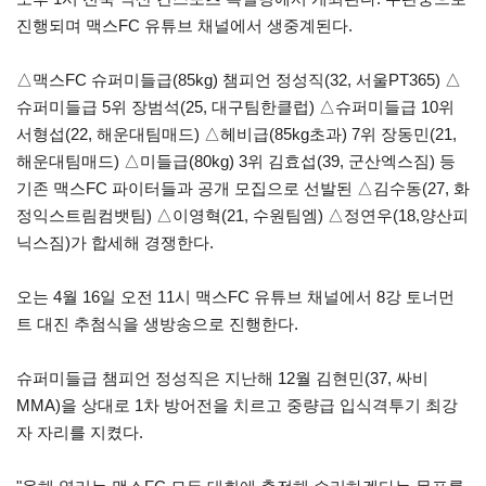
진행되며 맥스FC 유튜브 채널에서 생중계된다.
△맥스FC 슈퍼미들급(85kg) 챔피언 정성직(32, 서울PT365) △
슈퍼미들급 5위 장범석(25, 대구팀한클럽) △슈퍼미들급 10위
서형섭(22, 해운대팀매드) △헤비급(85kg초과) 7위 장동민(21,
해운대팀매드) △미들급(80kg) 3위 김효섭(39, 군산엑스짐) 등
기존 맥스FC 파이터들과 공개 모집으로 선발된 △김수동(27, 화
정익스트림컴뱃팀) △이영혁(21, 수원팀엠) △정연우(18,양산피
닉스짐)가 합세해 경쟁한다.
오는 4월 16일 오전 11시 맥스FC 유튜브 채널에서 8강 토너먼
트 대진 추첨식을 생방송으로 진행한다.
슈퍼미들급 챔피언 정성직은 지난해 12월 김현민(37, 싸비
MMA)을 상대로 1차 방어전을 치르고 중량급 입식격투기 최강
자 자리를 지켰다.