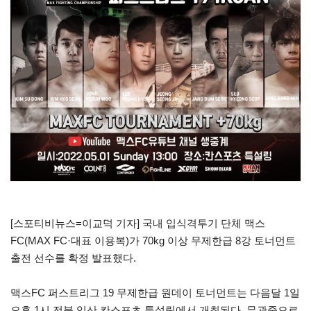
[스포티비뉴스=이교덕 기자] 국내 입식격투기 단체 맥스
FC(MAX FC·대표 이용복)가 70kg 이상 무제한급 8강 토너먼트
출전 선수를 확정 발표했다.
맥스FC 퍼스트리그 19 무제한급 원데이 토너먼트는 다음달 1일
오후 1시 전북 익산 칸스포츠 특설링에서 개최된다. 무관중으로