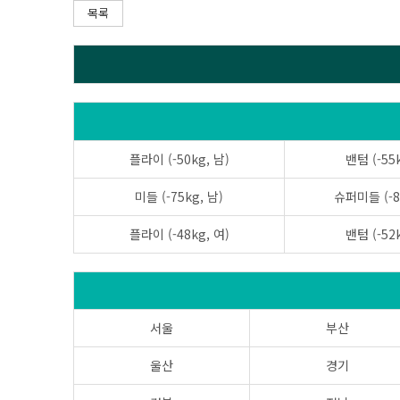
목록
플라이 (-50kg, 남)
밴텀 (-55k
미들 (-75kg, 남)
슈퍼미들 (-8
플라이 (-48kg, 여)
밴텀 (-52k
서울
부산
울산
경기