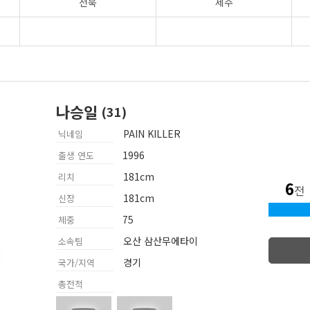
전북
제주
나승일
PAIN KILLER
닉네임
1996
출생 연도
181cm
리치
6
전
181cm
신장
75
체중
오산 삼산무에타이
소속팀
경기
국가/지역
총전적