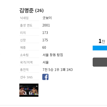
김명준
굿보이
닉네임
2001
출생 연도
173
리치
1
175
신장
전
60
체중
서울 창동 탑짐
소속팀
서울
국가/지역
7전 5승 1무 1패 1KO
총전적
선수 SNS