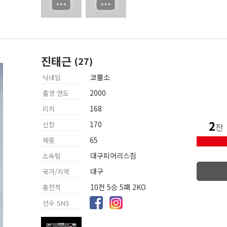
진태근
코뿔소
닉네임
2000
출생 연도
168
리치
2
170
신장
전
65
체중
대구피어리스짐
소속팀
대구
국가/지역
10전 5승 5패 2KO
총전적
선수 SNS