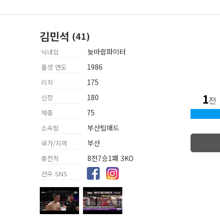
김민석
늦바람파이터
닉네임
1986
출생 연도
175
리치
1
180
신장
전
75
체중
부산팀매드
소속팀
부산
국가/지역
8전7승1패 3KO
총전적
선수 SNS