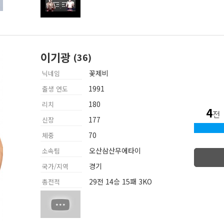
이기광
꽃제비
닉네임
1991
출생 연도
180
리치
4
전
177
신장
70
체중
오산삼산무에타이
소속팀
경기
국가/지역
29전 14승 15패 3KO
총전적