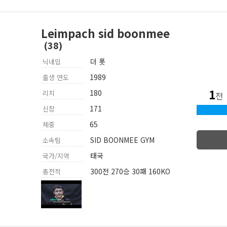
Leimpach sid boonmee
더 폿
닉네임
1989
출생 연도
1
180
리치
전
171
신장
65
체중
SID BOONMEE GYM
소속팀
태국
국가/지역
300전 270승 30패 160KO
총전적