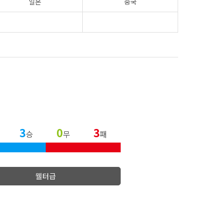
일본
중국
3
0
3
승
무
패
웰터급