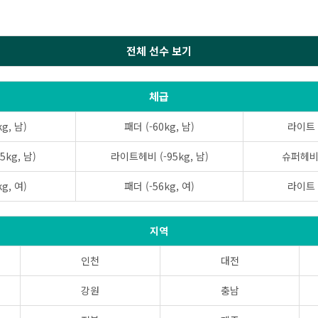
전체 선수 보기
체급
g, 남)
패더 (-60kg, 남)
라이트 (
5kg, 남)
라이트헤비 (-95kg, 남)
슈퍼헤비 (
g, 여)
패더 (-56kg, 여)
라이트 (
지역
인천
대전
강원
충남