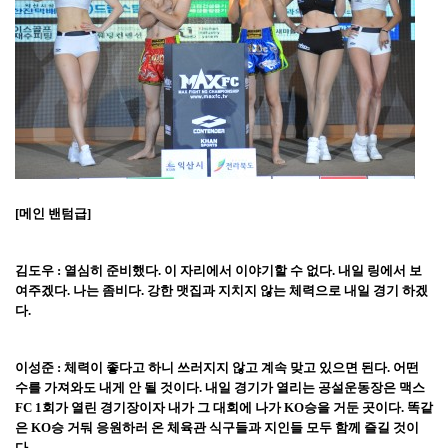
[
메인 밴텀급
]
김도우
:
열심히 준비했다
.
이 자리에서 이야기할 수 없다
.
내일 링에서 보
여주겠다
.
나는 좀비다
.
강한 맷집과 지치지 않는 체력으로 내일 경기 하겠
다
.
이성준
:
체력이 좋다고 하니 쓰러지지 않고 계속 맞고 있으면 된다
.
어떤
수를 가져와도 내게 안 될 것이다
.
내일 경기가 열리는 공설운동장은 맥스
FC 1
회가 열린 경기장이자 내가 그 대회에 나가
KO
승을 거둔 곳이다
.
똑같
은
KO
승 거둬 응원하러 온 체육관 식구들과 지인들 모두 함께 즐길 것이
다
.