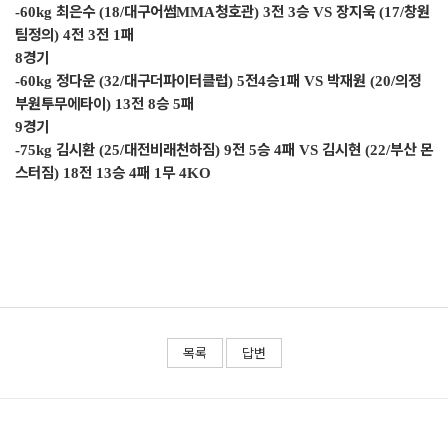
최은수
대구어썸
청호관
전
승
장지욱
창원
-60kg
(18/
MMA
) 3
3
VS
(17/
팀정의
전
전
패
) 4
3
1
경기
8
정다운
대구더파이터클럽
전
승
패
박재원
의정
-60kg
(32/
) 5
4
1
VS
(20/
부원투무에타이
전
승
패
) 13
8
5
경기
9
김시환
대전비래천하짐
전
승
패
김시현
부산 몬
-75kg
(25/
) 9
5
4
VS
(22/
스터짐
전
승
패
무
) 18
13
4
1
4KO
목록
답변