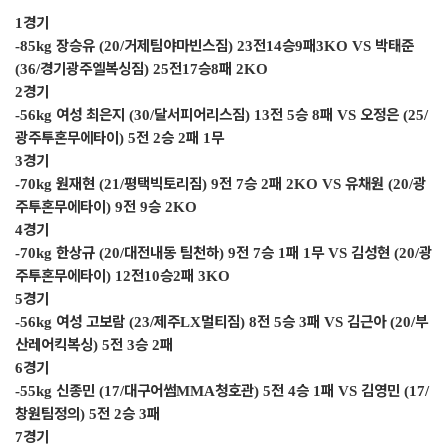
경기
1
장승유
거제팀야마빈스짐
전
승
패
박태준
-85kg
(20/
) 23
14
9
3KO VS
경기광주엘복싱짐
전
승
패
(36/
) 25
17
8
2KO
경기
2
여성 최은지
달서피어리스짐
전
승
패
오정은
-56kg
(30/
) 13
5
8
VS
(25/
광주투혼무에타이
전
승
패
무
) 5
2
2
1
경기
3
원재현
평택빅토리짐
전
승
패
유채원
광
-70kg
(21/
) 9
7
2
2KO VS
(20/
주투혼무에타이
전
승
) 9
9
2KO
경기
4
한상규
대전내동 팀천하
전
승
패
무
김성현
광
-70kg
(20/
) 9
7
1
1
VS
(20/
주투혼무에타이
전
승
패
) 12
10
2
3KO
경기
5
여성 고보람
제주
멀티짐
전
승
패
김근아
부
-56kg
(23/
LX
) 8
5
3
VS
(20/
산레어킥복싱
전
승
패
) 5
3
2
경기
6
신종민
대구어썸
청호관
전
승
패
김영민
-55kg
(17/
MMA
) 5
4
1
VS
(17/
창원팀정의
전
승
패
) 5
2
3
경기
7