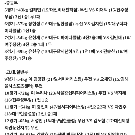
중등부
-
경기
–
길해민
대전비래천하짐
무전
이재백
진주성
5
43kg
(15/
)
VS
(15/
무짐
전
승
무
패
) 3
1
1
1
경기
장현성
대구팀한클럽
무전
김지헌
대구더파
6
-57kg
(16/
)
VS
(15/
이터클럽
전
승
) 1
1
경기
윤현제
대구더파이터클럽
전
승
패
김민재
7
-54kg
(16/
) 4
2
2
VS
(16/
여주정진
전
승
패
무
) 4
2
1
1
경기
유현우
대구달서천하
짐
전
패
권솔찬
여
8
-69kg
(15/
A
) 1
1
VS
(16/
주정진
전
승
) 1
1
고
대
일반부
-
.
.
-
경기
여 김경현
달서피어리스짐
무전
오채연
김해
9
-54kg
(21/
)
VS
(15/
율하스포츠센터
무전
)
경기
여 누리나
서울왕십리피어리스짐
무전
박지혜
10
-72kg
(23/
)
VS
진주성무짐
전
승
(16/
) 1
1
경기
–
여 강진미
달서피어리스짐
전
승
패
차민주
11
54kg
(47/
) 4
2
2
VS
대구현풍설봉
전
승
패
(18/
) 2
1
1
경기
서성빈
대구팀한클럽
무전
김도협
대전제왕
12
-65kg
(18/
)
VS
(17/
회관둔산지부
무전
)
경기
강창호
평택 빅토리짐
전
패
안영훈
13
-66.68kg
(25/
) / 1
1
VS
(25/