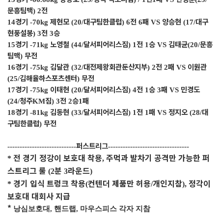
문흥팀맥
전
) 2
경기
제현모
대구팀한클럽
전
패
양승현
대구
14
-70kg
(20/
) 6
6
VS
(17/
현풍설봉
전
승
) 3
3
경기
노영철
달서피어리스짐
전
승
김태균
문흥
15
-71kg
(44/
) 1
1
VS
(20/
팀맥
무전
)
경기
김달관
대전제왕회관둔산지부
전
패
이원관
16
-75kg
(32/
) 2
2
VS
김해율하스포츠센터
무전
(25/
)
경기
이태현
달서피어리스짐
전
승
패
민경도
17
-75kg
(20/
) 4
1
3
VS
청주
짐
전
승
패
(24/
KM
) 3
2
1
경기
김동현
달서피어리스짐
전
패
정지오
대
18
-81kg
(33/
) 1
1
VS
(28/
구팀한클럽
무전
)
퍼스트리그
----------------------------
---------------------------------
전 경기 정강이 보호대 착용
주먹과 발차기 공격만 가능한 퍼
*
,
스트리그 룰
분
라운드
(2
3
)
경기 입식 트렁크 착용
컨텐더 제품만 허용
개인지참
정각이
*
(
/
),
보호대 대회사 지급
*
낭심보호대, 핸드랩, 마우스피스 각자 지참