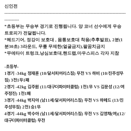
신인전
-----------------------------------------------------------------------------------
----------
*초등부는 무승부 경기로 진행됩니다. 양 코너 선수에게 우승
트로피가 전달됩니다.
*헤드기어, 정강이 보호대 , 몸통보호대 착용(추후발표), 2분(1
분30초) 3라운드, 무릎 무제한(얼굴금지),팔꿈치금지
*무에타이 트렁크,낭심보호대,핸드랩,마우스피스 각자 지참
초등부
-
-
경기
정재훈
달서피어리스짐
무전
하비
진주성무
1
-34kg
(10/
)
VS
(10/
짐
전
무
패
) 3
1
1
경기
김주원
대구더파이터클럽
전
무
김문성
여
2
-42kg
(11/
) 1
1
VS
(12/
주정진
전
패
) 1
1
경기
박지아
남
세
달서피어리스짐
무전
하메드
진
3
-44kg
(
11
/
)
VS
(13/
주성무짐
전
승
무
) 2
1
1
경기
박수아
남
세
달서피어리스짐
무전
김영채
여
4
-44kg
(
11
/
)
VS
(
)(12/
대구더파이터클럽
무전
)