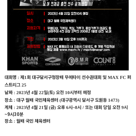
대회명
제
회 대구달서구청장배 무에타이 선수권대회 및
퍼
:
1
MAX FC
스트리그
25
날짜
년
월
일
토
오전
시부터 예정
: 2023
4
22
(
)
10
장소
대구 월배 국민체육센터
대구광역시 달서구 도원동
:
(
1473)
계체
년
월
일
금
오후
시
시
또는 대회 당일 오전
시
: 2023
4
21
(
)
6
~8
/
9
~9시30분
장소
월배 국민 체육센터
: