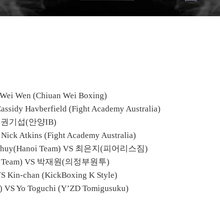
Wei Wen (Chiuan Wei Boxing)
assidy Havberfield (Fight Academy Australia)
S
권기섭
(
안양
IB)
S
Nick Atkins (Fight Academy Australia)
Thuy(Hanoi Team)
VS
최은지
(
피어리스짐
)
 Team)
VS
박재원
(
의정부원투
)
S Kin-chan (KickBoxing K Style)
) VS Yo Toguchi (Y’ZD Tomigusuku)