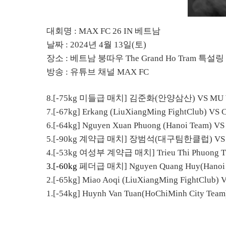
대회명
: MAX FC 26 IN
베트남
날짜
: 2024
년
4
월
13
일
(
토
)
장소
:
베트남 붕따우
The Grand Ho Tram
특설링
방송
:
유
튜브 채널
MAX FC
8.[-75kg
미들급 매치
]
김준화
(
안양삼산
) VS
MU 
7.[-67kg] Erkang (LiuXiangMing FightClub) VS C
6.[-64kg] Nguyen Xuan Phuong (Hanoi Team) V
5.[-90kg
계약급 매치
]
장범석
(
대구팀한클럽
) V
4.[-53kg
여성부 계약급 매치
]
Trieu Thi Phuong 
3.[-60kg
페더급 매치
]
Nguyen Quang Huy(Hanoi
2.[-65kg] Miao Aoqi (LiuXiangMing FightClub) V
1.[-54kg] Huynh Van Tuan(HoChiMinh City Team