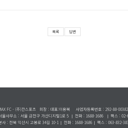
목록
답변
MAX FC - (주)칸스포츠
회장 : 대표:이용복
사업자등록번호 : 292-88-00382
서울사무소 :
서울 금천구 가산디지털1로 5
전화 : 1688-1686
팩스 : 02-
본사 : 전북 익산시 고봉로 34길 10-1
전화 : 1688-1686
팩스 : 063-832-38