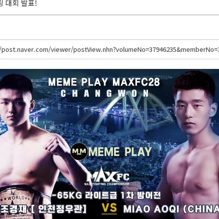
링 대회 발표!
//post.naver.com/viewer/postView.nhn?volumeNo=37946235&memberNo=