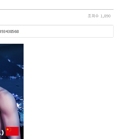
조회수
1,890
39343856
8