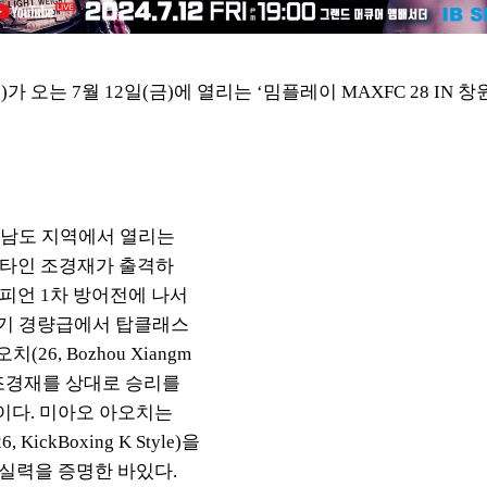
복
)
가 오는
7
월
12
일
(
금
)
에 열리는 ‘밈플레이
MAXFC 28 IN
창원
상남도 지역에서 열리는
타인 조경재가 출격하
챔피언
1
차 방
어전에 나서
기 경량급에서 탑클래스
아오치
(26,
Bozhou Xiangm
조경재를 상대로 승리를
이다
.
미아오 아오치는
26, KickBoxing K Style)
을
 실력을 증명한 바있다.