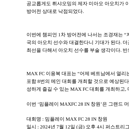
공교롭게도 뤼샤오밍의 제자 미아오 아오치가 이
방어전 상대로 낙점되었다
.
이번에 챔피언
1
차 방어전에 나서는 조경재는
“
국의 아오치 선수와 대결한다니 기대가 된다
.
더
최선을 다해서 아오치 선수를 부술 생각이다
.
반
MAX FC
이용복 대표는 “어제 베트남에서 열리
포함
8
번의 메인 대회를 개최할 것으로 예상된다
성하게 즐길 수 있는
MAX FC
대회를 개최하고
,
이번 ‘밈플레이
MAXFC 28 IN
창원’은 그랜드 
대회명
:
밈플레이
MAX FC 28 IN
창원
일시
: 2024
년
7
월
12
일
(
금
)
오후
4
시 퍼스트리