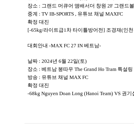
장소
:
그랜드 머큐어 앰배서더 창원
2F
그랜드
중계
: TV IB-SPORTS ,
유튜브 채널
MAXFC
확정 대진
[-65kg/
라이트급
1
차 타이틀방어전
]
조경재
(
인천
대회안내
-MAX FC 27 IN
베트남
-
날짜
: 2024
년
6
월
22
일
(
토
)
장소
:
베트남 붕따우
The Grand Ho Tram
특설링
방송
:
유튜브 채널
MAX FC
확정 대진
-68kg Nguyen Doan Long (Hanoi Team) VS
권기