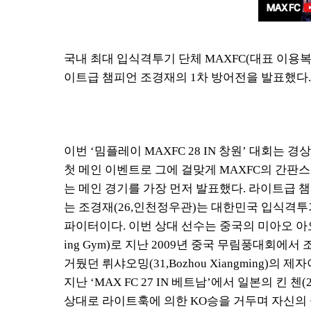
국내 최대 입식격투기 단체
MAXFC(
대표 이용
이트급 챔피언 조경재의
1
차 방어전을 발표했다
.
이번 ‘밈플레이
MAXFC 28 IN 창
원’ 대회는 경
첫
메인 이벤트로 그에 걸맞게
MAXFC
의 간판스
는 메인 경기를 가장 먼저 발표했다
.
라이트급 
는 조경재
(26,
인천정우관
)
는 대한민국 입식격투
파이터이다
.
이
번 상대 선수는 중국의 미아오 
ing Gym)
로 지난
2009
년 중국 무림풍대회
에서 
거뒀던 뤼샤오밍
(31,Bozhou Xiangming)
의 제자
지난
‘MAX FC 27 IN
베트남
’
에서 일본의 킨 첸
(
상대로 라이트훅에 의한
KO
승을 거두며 자신의