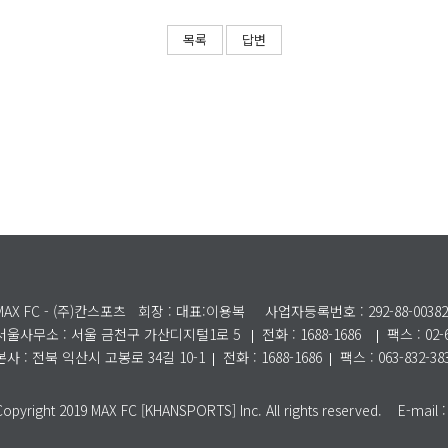
목록
답변
MAX FC - (주)칸스포츠
회장 : 대표:이용복
사업자등록번호 : 292-88-00382
서울사무소 :
서울 금천구 가산디지털1로 5
전화 : 1688-1686
팩스 : 02-
본사 : 전북 익산시 고봉로 34길 10-1
전화 : 1688-1686
팩스 : 063-832-38
Copyright 2019 MAX FC [KHANSPORTS] Inc. All rights reserved. E-mai