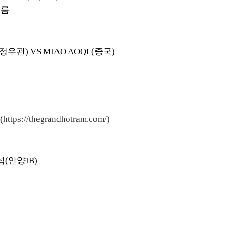
볼룸
정우관
) VS MIAO AOQI (
중국
)
(
https://thegrandhotram.com/)
섭
(
안양
IB)