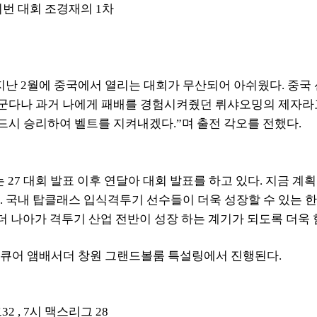
번 대
회 조경재의
1
차
지난
2
월에 중국에서 열리는 대회가 무산되어 아쉬웠다
.
중국
군다나 과거 나에게 패배를 경험시켜줬던 뤼샤오밍의 제자라
드시 승리하여 벨트를 지켜내겠다
.”
며 출전 각오를 전했다
.
는
27
대회 발표 이후 연달아 대회 발표를 하고 있다
.
지금 계
.
국내 탑클래스 입식격투기 선수들이 더욱 성장할 수 있는 한 
더 나아가 격투기 산업 전반이 성장 하는 계기가 되도록 더욱
머큐어 앰배서더 창원 그랜드볼룸 특설링에서 진행된다
.
그
32 , 7
시 맥스리그
28