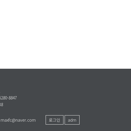
6280-8847
38
l : maxfc@naver.com
로그인
adm