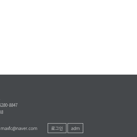
6280-8847
38
l : maxfc@naver.com
로그인
adm