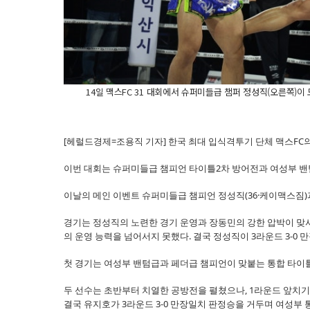
14일 맥스FC 31 대회에서 슈퍼미들급 챔퍼 정성직(오른쪽)
[헤럴드경제=조용직 기자] 한국 최대 입식격투기 단체 맥스FC의 
이번 대회는 슈퍼미들급 챔피언 타이틀2차 방어전과 여성부 밴텀
이날의 메인 이벤트 슈퍼미들급 챔피언 정성직(36·케이맥스짐)과
경기는 정성직의 노련한 경기 운영과 장동민의 강한 압박이 맞
의 운영 능력을 넘어서지 못했다. 결국 정성직이 3라운드 3-0
첫 경기는 여성부 밴텀급과 페더급 챔피언이 맞붙는 통합 타이틀
두 선수는 초반부터 치열한 공방전을 펼쳤으나, 1라운드 앞치기
결국 유지호가 3라운드 3-0 만장일치 판정승을 거두며 여성부 