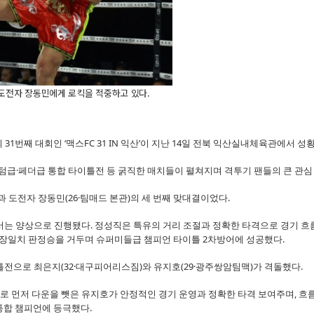
이 도전자 장동민에게 로킥을 적중하고 있다.
31번째 대회인 ‘맥스FC 31 IN 익산’이 지난 14일 전북 익산실내체육관에서 성
급·페더급 통합 타이틀전 등 굵직한 매치들이 펼쳐지며 격투기 팬들의 큰 관심
 도전자 장동민(26·팀매드 본관)의 세 번째 맞대결이었다.
서는 양상으로 진행됐다. 정성직은 특유의 거리 조절과 정확한 타격으로 경기 흐
 만장일치 판정승을 거두며 슈퍼미들급 챔피언 타이틀 2차방어에 성공했다.
전으로 최은지(32·대구피어리스짐)와 유지호(29·광주쌍암팀맥)가 격돌했다.
로 먼저 다운을 뺏은 유지호가 안정적인 경기 운영과 정확한 타격 보여주며, 흐
통합 챔피언에 등극했다.