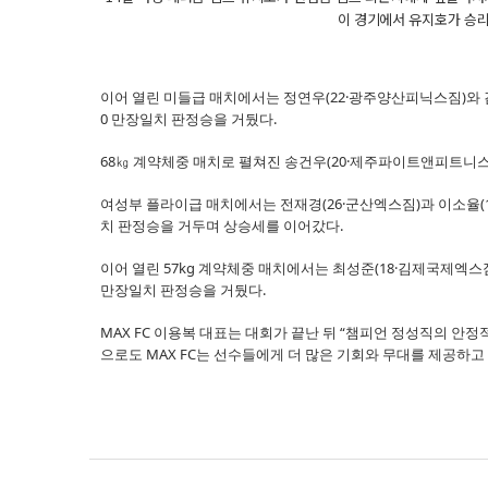
이 경기에서 유지호가 승리
이어 열린 미들급 매치에서는 정연우(22·광주양산피닉스짐)와 김
0 만장일치 판정승을 거뒀다.
68㎏ 계약체중 매치로 펼쳐진 송건우(20·제주파이트앤피트니스
여성부 플라이급 매치에서는 전재경(26·군산엑스짐)과 이소율(
치 판정승을 거두며 상승세를 이어갔다.
이어 열린 57kg 계약체중 매치에서는 최성준(18·김제국제엑스
만장일치 판정승을 거뒀다.
MAX FC 이용복 대표는 대회가 끝난 뒤 “챔피언 정성직의 안
으로도 MAX FC는 선수들에게 더 많은 기회와 무대를 제공하