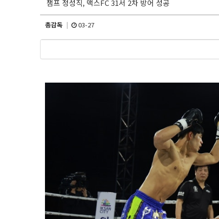
챔프 정성직, 맥스FC 31서 2차 방어 성공
총감독
03-27