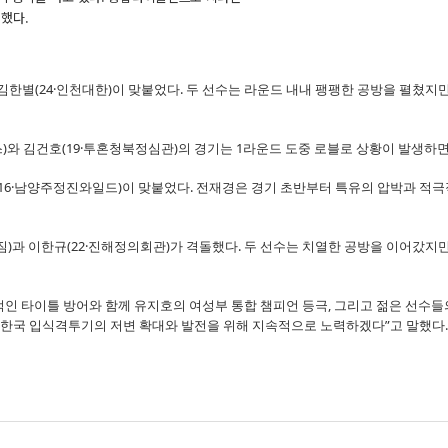
했다.
한별(24·인천대한)이 맞붙었다. 두 선수는 라운드 내내 팽팽한 공방을 펼쳤지만
)와 김건호(19·투혼청북정심관)의 경기는 1라운드 도중 로블로 상황이 발생하
16·남양주정진와일드)이 맞붙었다. 전재경은 경기 초반부터 특유의 압박과 적극적
짐)과 이한규(22·진해정의회관)가 격돌했다. 두 선수는 치열한 공방을 이어갔지만
정적인 타이틀 방어와 함께 유지호의 여성부 통합 챔피언 등극, 그리고 젊은 선수
고 한국 입식격투기의 저변 확대와 발전을 위해 지속적으로 노력하겠다”고 말했다.