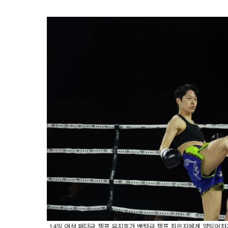
14일 여성 페더급 챔프 유지호가 밴텀급 챔프 최은지에게 앞밀어차